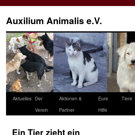
Zum
Inhalt
Auxilium Animalis e.V.
springen
Aktuelles
Der
Aktionen &
Eure
Tiere
Verein
Partner
Hilfe
Ein Tier zieht ein