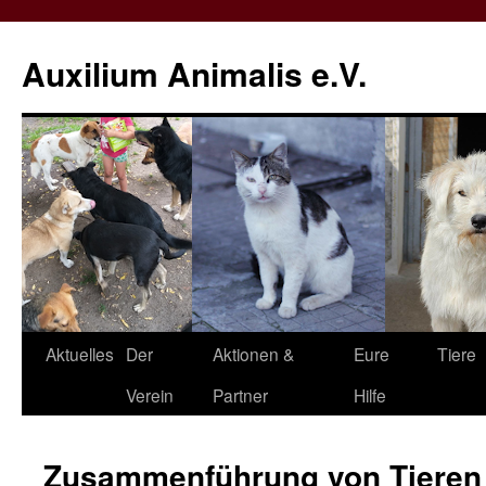
Zum
Inhalt
Auxilium Animalis e.V.
springen
Aktuelles
Der
Aktionen &
Eure
Tiere
Verein
Partner
Hilfe
Zusammenführung von Tieren