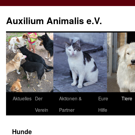
Zum
Inhalt
Auxilium Animalis e.V.
springen
Aktuelles
Der
Aktionen &
Eure
Tiere
Verein
Partner
Hilfe
Hunde