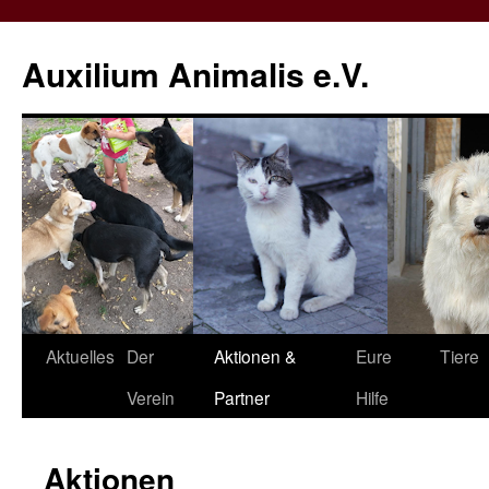
Zum
Inhalt
Auxilium Animalis e.V.
springen
Aktuelles
Der
Aktionen &
Eure
Tiere
Verein
Partner
Hilfe
Aktionen