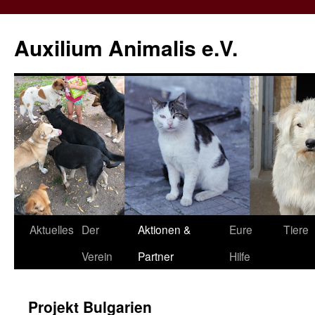
Zum
Inhalt
Auxilium Animalis e.V.
springen
Aktuelles
Der
Aktionen &
Eure
Tiere
Verein
Partner
Hilfe
Projekt Bulgarien