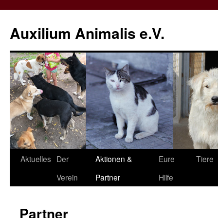
Zum
Inhalt
Auxilium Animalis e.V.
springen
Aktuelles
Der
Aktionen &
Eure
Tiere
Verein
Partner
Hilfe
Partner