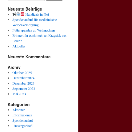
Neueste Beiträge
Handicats in Not
Spendenaufruf für medizinische
Welpenversorgung
Futterspenden zu Weihnachten
Erinnert ihr euch noch an Krzysiek aus
Polen?
Aktuelles
Neueste Kommentare
Archiv
Oktober 2025
Dezember 2024
Dezember 2023
September 2023
Mai 2023
Kategorien
Aktionen
Informationen
Spendenaufruf
Uncategorized