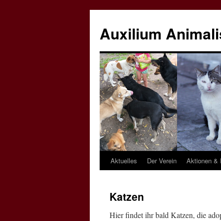
Zum
Inhalt
Auxilium Animalis
springen
Aktuelles
Der Verein
Aktionen & 
Katzen
Hier findet ihr bald Katzen, die ado