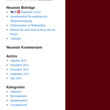
Neueste Beiträge
Handicats in Not
Spendenaufruf für medizinische
Welpenversorgung
Futterspenden zu Weihnachten
Erinnert ihr euch noch an Krzysiek aus
Polen?
Aktuelles
Neueste Kommentare
Archiv
Oktober 2025
Dezember 2024
Dezember 2023
September 2023
Mai 2023
Kategorien
Aktionen
Informationen
Spendenaufruf
Uncategorized