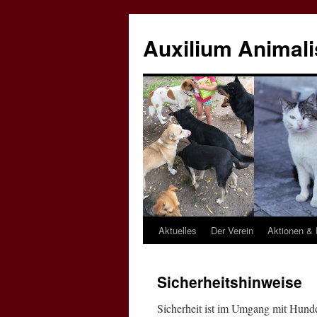
Zum
Inhalt
Auxilium Animalis
springen
Aktuelles
Der Verein
Aktionen & 
Sicherheitshinweise
Sicherheit ist im Umgang mit Hund