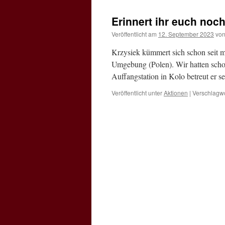
Erinnert ihr euch noc
Veröffentlicht am
12. September 2023
vo
Krzysiek kümmert sich schon seit m
Umgebung (Polen). Wir hatten schon
Auffangstation in Kolo betreut er 
Veröffentlicht unter
Aktionen
|
Verschlagwo