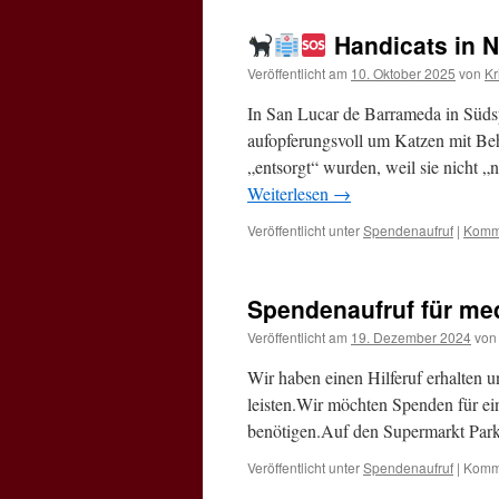
Handicats in N
Veröffentlicht am
10. Oktober 2025
von
Kr
In San Lucar de Barrameda in Südspa
aufopferungsvoll um Katzen mit Beh
„entsorgt“ wurden, weil sie nicht „
Weiterlesen
→
Veröffentlicht unter
Spendenaufruf
|
Komme
Spendenaufruf für me
Veröffentlicht am
19. Dezember 2024
von
Wir haben einen Hilferuf erhalten u
leisten.Wir möchten Spenden für ei
benötigen.Auf den Supermarkt Par
Veröffentlicht unter
Spendenaufruf
|
Komme