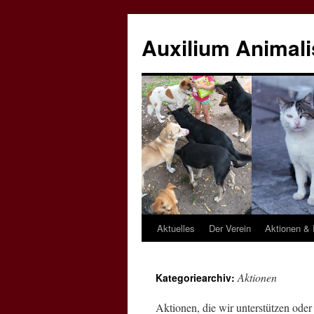
Zum
Inhalt
Auxilium Animalis
springen
Aktuelles
Der Verein
Aktionen & 
Aktionen
Kategoriearchiv:
Aktionen, die wir unterstützen oder 