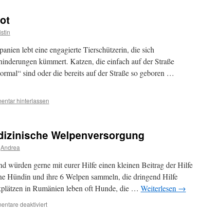
ot
istin
nien lebt eine engagierte Tierschützerin, die sich
inderungen kümmert. Katzen, die einfach auf der Straße
normal“ sind oder die bereits auf der Straße so geboren …
ntar hinterlassen
dizinische Welpenversorgung
Andrea
nd würden gerne mit eurer Hilfe einen kleinen Beitrag der Hilfe
ne Hündin und ihre 6 Welpen sammeln, die dringend Hilfe
kplätzen in Rumänien leben oft Hunde, die …
Weiterlesen
→
für
ntare deaktiviert
Spendenaufruf