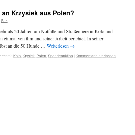
für
medizinische
h an Krzysiek aus Polen?
Welpenversorgung
n
Birk
ehr als 20 Jahren um Notfälle und Straßentiere in Kolo und
 einmal von ihm und seiner Arbeit berichtet. In seiner
selbst an die 50 Hunde …
Weiterlesen
→
rtet mit
Kolo
,
Krysiek
,
Polen
,
Spendenaktion
|
Kommentar hinterlassen