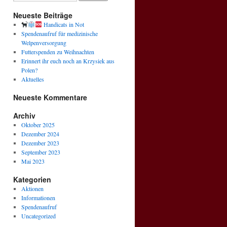
Neueste Beiträge
Handicats in Not
Spendenaufruf für medizinische
Welpenversorgung
Futterspenden zu Weihnachten
Erinnert ihr euch noch an Krzysiek aus
Polen?
Aktuelles
Neueste Kommentare
Archiv
Oktober 2025
Dezember 2024
Dezember 2023
September 2023
Mai 2023
Kategorien
Aktionen
Informationen
Spendenaufruf
Uncategorized